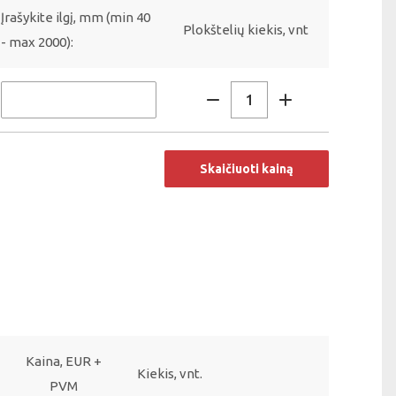
Įrašykite ilgį, mm (min 40
Plokštelių kiekis, vnt
- max 2000):
Skaičiuoti kainą
Kaina, EUR +
Kiekis, vnt.
PVM