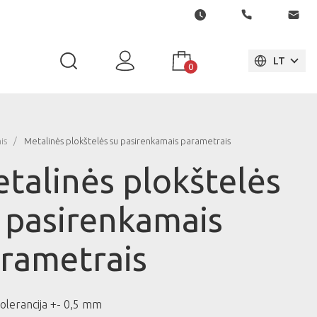
I
LT
0
is
Metalinės plokštelės su pasirenkamais parametrais
talinės plokštelės
 pasirenkamais
rametrais
tolerancija +- 0,5 mm