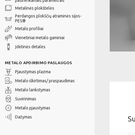
pasirenkamais parametrais
Metalinės plokštelės
Perdangos plokščių atraminės sijos-
PES®
Metalo profiliai
Vienetiniai metalo gaminiai
Įdėtinės detalės
METALO APDIRBIMO PASLAUGOS
Pjaustymas plazma
Metalo iškirtimas/ praspaudimas
Metalo lankstymas
Suvirinimas
Metalo pjaustymas
Dažymas
Su