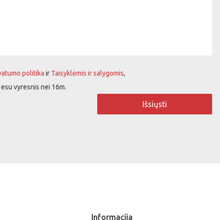
vatumo politika
ir
Taisyklėmis ir salygomis
,
d esu vyresnis nei 16m.
Išsiųsti
Informacija