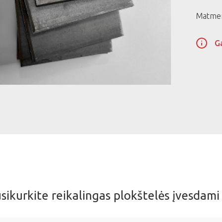
Matmen
G
sikurkite reikalingas plokštelės įvesdam