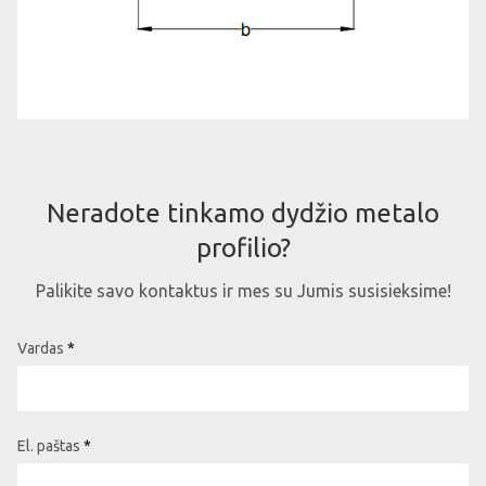
C/175/2
175
2
C/175/3
175
3
Neradote tinkamo dydžio metalo
C/200/1
200
1
profilio?
Palikite savo kontaktus ir mes su Jumis susisieksime!
C/200/1.5
200
1.5
Vardas
C/200/2
200
2
El. paštas
C/200/3
200
3