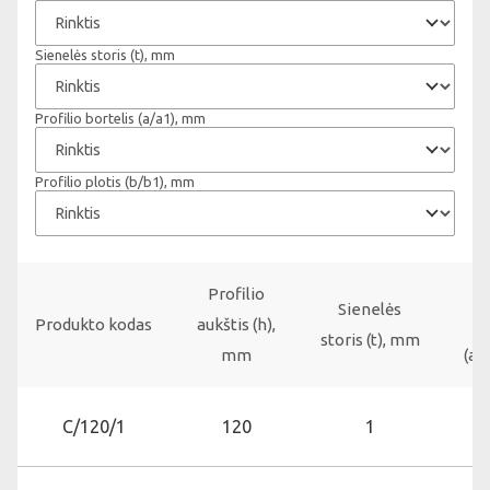
Sienelės storis (t), mm
Profilio bortelis (a/a1), mm
Profilio plotis (b/b1), mm
Profilio
Pr
Sienelės
Produkto kodas
aukštis (h),
bo
storis (t), mm
mm
(a/
C/120/1
120
1