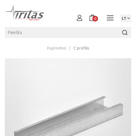
LT
0
Pagrindinis
C profilis